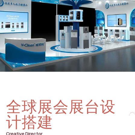
全球展会展台设
LET’S CREATE SOMETHING AWESOME TO
计搭建
Creative Director